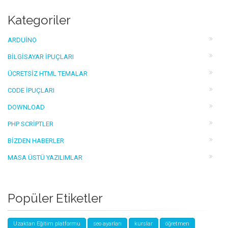
Kategoriler
ARDUINO
BILGISAYAR İPUÇLARI
ÜCRETSIZ HTML TEMALAR
CODE İPUÇLARI
DOWNLOAD
PHP SCRIPTLER
BIZDEN HABERLER
MASA ÜSTÜ YAZILIMLAR
Popüler Etiketler
Uzaktan Eğitim platformu
seo ayarları
kurslar
öğretmen