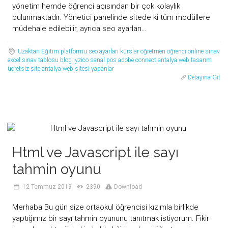
yönetim hemde öğrenci açısından bir çok kolaylık
bulunmaktadır. Yönetici panelinde sitede ki tüm modüllere
müdehale edilebilir, ayrıca seo ayarları…
Uzaktan Eğitim platformu
seo ayarları
kurslar
öğretmen
öğrenci
online sınav
excel sınav tablosu
blog
iyzico sanal pos
adobe connect
antalya web tasarım
ücretsiz site
antalya web sitesi yapanlar
Detayına Git
Html ve Javascript ile sayı
tahmin oyunu
12 Temmuz 2019
2390
Download
Merhaba Bu gün size ortaokul öğrencisi kızımla birlikde
yaptığımız bir sayı tahmin oyununu tanıtmak istiyorum. Fikir