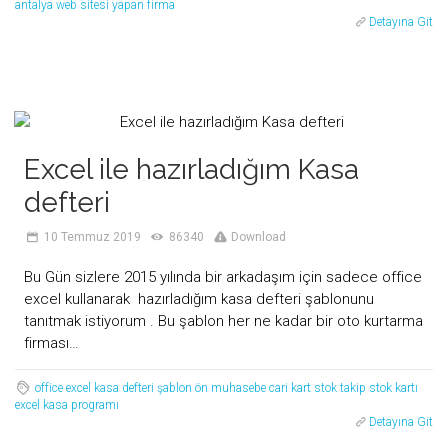
antalya web sitesi yapan firma
Detayına Git
Excel ile hazırladığım Kasa
defteri
10 Temmuz 2019
86340
Download
Bu Gün sizlere 2015 yılında bir arkadaşım için sadece office
excel kullanarak hazırladığım kasa defteri şablonunu
tanıtmak istiyorum . Bu şablon her ne kadar bir oto kurtarma
firması…
office
excel
kasa defteri
şablon
ön muhasebe
cari kart
stok takip
stok kartı
excel kasa programı
Detayına Git