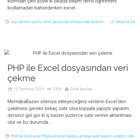
kızımdan çıktı şöyle ki okulda bilişim dersi öğretmeni
kodlamadan bahsederken excel…
sayı tahmin oyunu
Html
Javascript
antalya web tasarım
Detayına Git
PHP ile Excel dosyasından veri
çekme
12 Temmuz 2019
7358
Code İpuçları
MerhabaBazen sitenize ekleyeceğiniz verilerin Excel’den
çekilmesi gerekir birkaç satır olsa kopyala yapıştır yaparım
dersiniz gel gör ki iş bazen yüzlerce satır verinin aktarılması
olur ve bu durumda…
PHP ile Excel
excel
PhpExcel
excel tablosu
antalya web tasarım
ücretsiz site