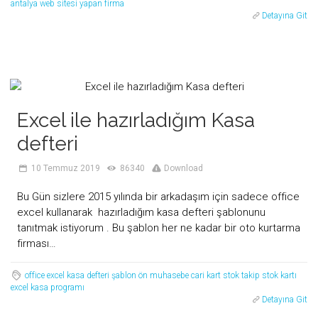
antalya web sitesi yapan firma
Detayına Git
Excel ile hazırladığım Kasa
defteri
10 Temmuz 2019
86340
Download
Bu Gün sizlere 2015 yılında bir arkadaşım için sadece office
excel kullanarak hazırladığım kasa defteri şablonunu
tanıtmak istiyorum . Bu şablon her ne kadar bir oto kurtarma
firması…
office
excel
kasa defteri
şablon
ön muhasebe
cari kart
stok takip
stok kartı
excel kasa programı
Detayına Git