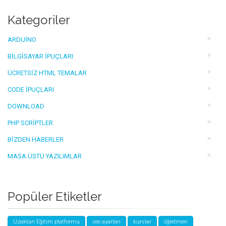
Kategoriler
ARDUINO
BILGISAYAR İPUÇLARI
ÜCRETSIZ HTML TEMALAR
CODE İPUÇLARI
DOWNLOAD
PHP SCRIPTLER
BIZDEN HABERLER
MASA ÜSTÜ YAZILIMLAR
Popüler Etiketler
Uzaktan Eğitim platformu
seo ayarları
kurslar
öğretmen