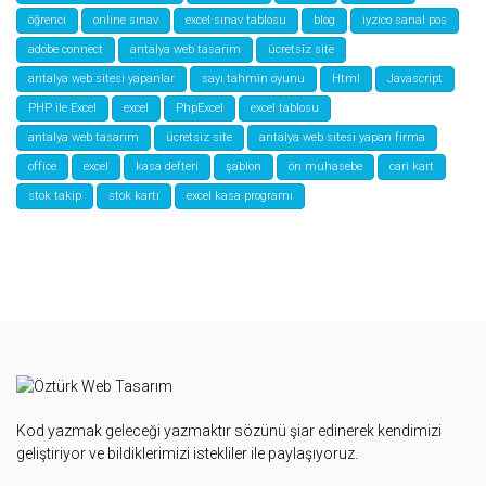
öğrenci
online sınav
excel sınav tablosu
blog
iyzico sanal pos
adobe connect
antalya web tasarım
ücretsiz site
antalya web sitesi yapanlar
sayı tahmin oyunu
Html
Javascript
PHP ile Excel
excel
PhpExcel
excel tablosu
antalya web tasarım
ücretsiz site
antalya web sitesi yapan firma
office
excel
kasa defteri
şablon
ön muhasebe
cari kart
stok takip
stok kartı
excel kasa programı
Kod yazmak geleceği yazmaktır sözünü şiar edinerek kendimizi
geliştiriyor ve bildiklerimizi istekliler ile paylaşıyoruz.