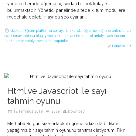
yönetim hemde öğrenci açısından bir çok kolaylık
bulunmaktadır. Yönetici panelinde sitede ki tüm modüllere
müdehale edilebilir, ayrıca seo ayarları…
Uzaktan Eğitim platformu
seo ayarları
kurslar
öğretmen
öğrenci
online sınav
excel sınav tablosu
blog
iyzico sanal pos
adobe connect
antalya web tasarım
ücretsiz site
antalya web sitesi yapanlar
Detayına Git
Html ve Javascript ile sayı
tahmin oyunu
12 Temmuz 2019
2389
Download
Merhaba Bu gün size ortaokul öğrencisi kızımla birlikde
yaptığımız bir sayı tahmin oyununu tanıtmak istiyorum. Fikir