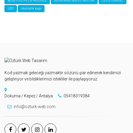
BLUETOOTH L-E MODULE
SG-90 MİNİ SERVO MOTOR
220 Ω DİRENÇ
LED
otomatik kapı
Kod yazmak geleceği yazmaktır sözünü şiar edinerek kendimizi
geliştiriyor ve bildiklerimizi istekliler ile paylaşıyoruz.
Dokuma / Kepez / Antalya
05418319384
info@ozturk-web.com