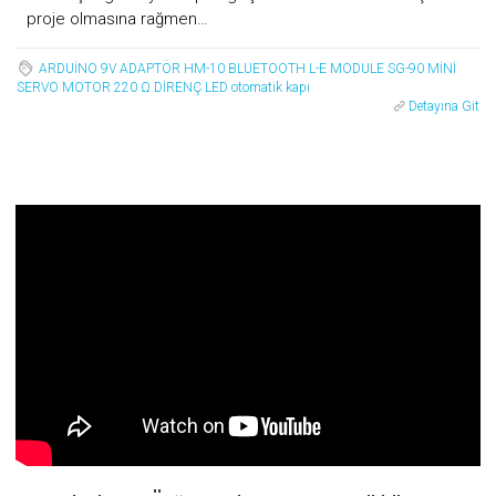
proje olmasına rağmen…
ARDUİNO
9V ADAPTÖR
HM-10
BLUETOOTH L-E MODULE
SG-90 MİNİ
SERVO MOTOR
220 Ω DİRENÇ
LED
otomatik kapı
Detayına Git