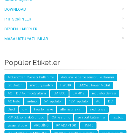
DOWNLOAD
PHP SCRIPTLER
BIZDEN HABERLER
MASA ÜSTÜ YAZILIMLAR
Popüler Etiketler
Arduino’da tiltSensor kullanımı
Arduino ile darbe sensörü kullanımı
tilt Switch
mercury switch
HW319
LM2595 Power Modül
AC – DC Akım doğrultma
LM7805
LM7812
regülatör devresi
AC trafo
ardino
5V regülatör
12V regülatör
AC
DC
Diyot
diy
how to make
alternatif akım
electronics
RS406L voltaj doğrultucu
C# ile ardino
seri port bağlantısı
textbox
visual studio
ARDUİNO
9V ADAPTÖR
HM-10