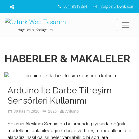
05418319384
info@ozturk-web.com
Hayal edin, Kodlayalım
HABERLER & MAKALELER
Arduino İle Darbe Titreşim
Sensörleri Kullanımı
30 Kasım 2020
2826
Arduino
Selamın Aleyküm Serinin bu bölümünde piyasada değişik
modellerini bulabileceğiniz darbe ve titreşim modüllerini ele
alacağız, nasıl çalışır neler yapılabilir gibi sorulara…