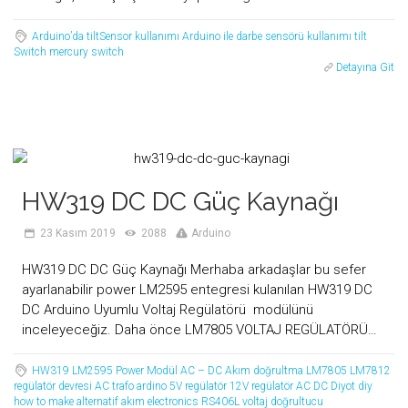
Arduino’da tiltSensor kullanımı
Arduino ile darbe sensörü kullanımı
tilt
Switch
mercury switch
Detayına Git
HW319 DC DC Güç Kaynağı
23 Kasım 2019
2088
Arduino
HW319 DC DC Güç Kaynağı Merhaba arkadaşlar bu sefer
ayarlanabilir power LM2595 entegresi kulanılan HW319 DC
DC Arduino Uyumlu Voltaj Regülatörü modülünü
inceleyeceğiz. Daha önce LM7805 VOLTAJ REGÜLATÖRÜ…
HW319
LM2595 Power Modül
AC – DC Akım doğrultma
LM7805
LM7812
regülatör devresi
AC trafo
ardino
5V regülatör
12V regülatör
AC
DC
Diyot
diy
how to make
alternatif akım
electronics
RS406L voltaj doğrultucu