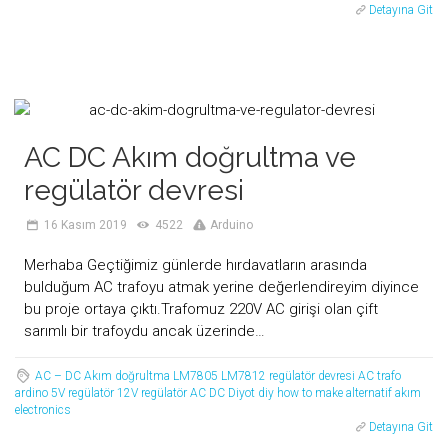
Detayına Git
AC DC Akım doğrultma ve
regülatör devresi
16 Kasım 2019
4522
Arduino
Merhaba Geçtiğimiz günlerde hırdavatların arasında
bulduğum AC trafoyu atmak yerine değerlendireyim diyince
bu proje ortaya çıktı.Trafomuz 220V AC girişi olan çift
sarımlı bir trafoydu ancak üzerinde…
AC – DC Akım doğrultma
LM7805
LM7812
regülatör devresi
AC trafo
ardino
5V regülatör
12V regülatör
AC
DC
Diyot
diy
how to make
alternatif akım
electronics
Detayına Git