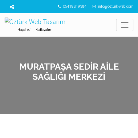
05418319384
info@ozturk-web.com
Hayal edin, Kodlayalım
MURATPAŞA SEDIR AILE
SAĞLIĞI MERKEZI