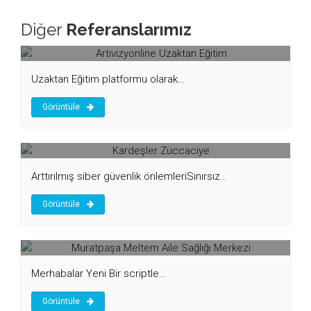
Diğer
Referanslarımız
Artivizyonline Uzaktan Eğitim
Uzaktan Eğitim platformu olarak…
Görüntüle
Kardeşler Züccaciye
Arttırılmış siber güvenlik önlemleriSınırsız…
Görüntüle
Muratpaşa Meltem Aile Sağlığı Merkezi
Merhabalar Yeni Bir scriptle…
Görüntüle