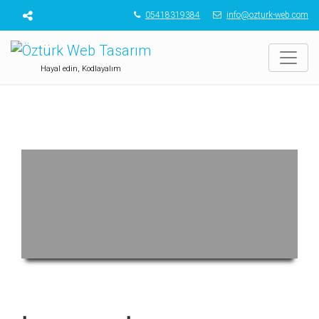
05418319384
info@ozturk-web.com
Hayal edin, Kodlayalım