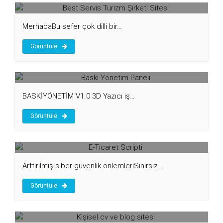
MerhabaBu sefer çok dilli bir…
Görüntüle
Baskı Yönetim Paneli
BASKİYÖNETİM V1.0 3D Yazıcı iş…
Görüntüle
E-Ticaret Scripti
Arttırılmış siber güvenlik önlemleriSınırsız…
Görüntüle
Kişisel cv ve blog sitesi