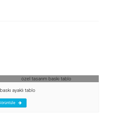
el tasarım baskı tablo
baskı ayaklı tablo
Görüntüle