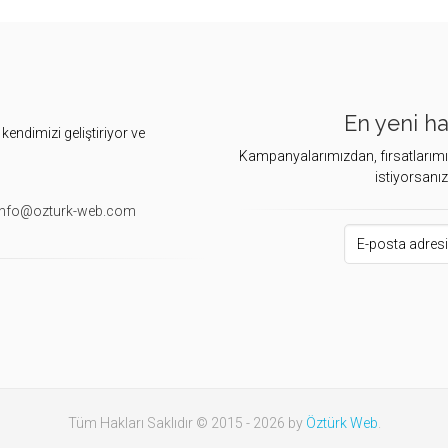
En yeni ha
endimizi geliştiriyor ve
Kampanyalarımızdan, fırsatlarımız
istiyorsanı
nfo@ozturk-web.com
E-posta Adresiniz
Tüm Hakları Saklıdır © 2015 - 2026 by
Öztürk Web
.