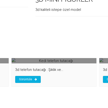
3d kaliteli istepe özel model
Kedi telefon tutacağı
öz
3d telefon tutacağı : Şıklık ve…
3d 
Görüntüle