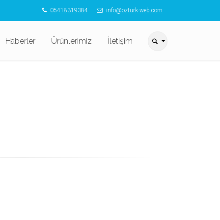
05418319384
info@ozturk-web.com
Haberler
Ürünlerimiz
İletişim