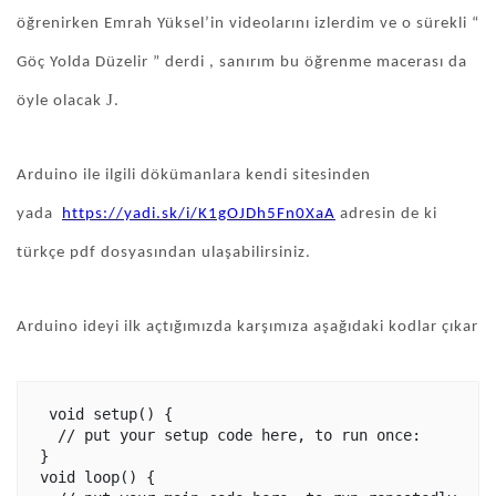
öğrenirken Emrah Yüksel’in videolarını izlerdim ve o sürekli “
Göç Yolda Düzelir ” derdi , sanırım bu öğrenme macerası da
J
öyle olacak
.
Arduino ile ilgili dökümanlara kendi sitesinden
yada
https://yadi.sk/i/K1gOJDh5Fn0XaA
adresin de ki
türkçe pdf dosyasından ulaşabilirsiniz.
Arduino ideyi ilk açtığımızda karşımıza aşağıdaki kodlar çıkar
 void setup() {

  // put your setup code here, to run once:

}

void loop() {
