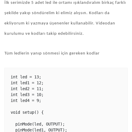
İlk serimizde 5 adet led ile ortamı ışıklandıralım birkaç farklı
şekilde yakıp söndürelim ki elimiz alışsın. Kodları da
ekliyorum ki yazmaya üşenenler kullanabilir. Videodan
kurulumu ve kodları takip edebilirsiniz.
Tüm ledlerin yanıp sönmesi için gereken kodlar
int led = 13;

int led1 = 12;

int led2 = 11;

int led3 = 10;

int led4 = 9;

void setup() {

  pinMode(led, OUTPUT);

  pinMode(led1, OUTPUT);
