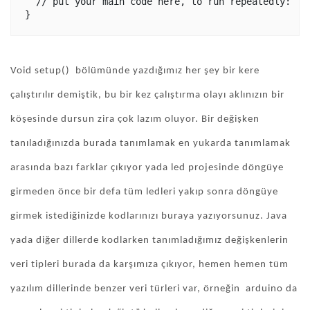
  // put your main code here, to run repeatedly:

Void setup() bölümünde yazdığımız her şey bir kere
çalıştırılır demiştik, bu bir kez çalıştırma olayı aklınızın bir
köşesinde dursun zira çok lazım oluyor. Bir değişken
tanıladığınızda burada tanımlamak en yukarda tanımlamak
arasında bazı farklar çıkıyor yada led projesinde döngüye
girmeden önce bir defa tüm ledleri yakıp sonra döngüye
girmek istediğinizde kodlarınızı buraya yazıyorsunuz. Java
yada diğer dillerde kodlarken tanımladığımız değişkenlerin
veri tipleri burada da karşımıza çıkıyor, hemen hemen tüm
yazılım dillerinde benzer veri türleri var, örneğin arduino da