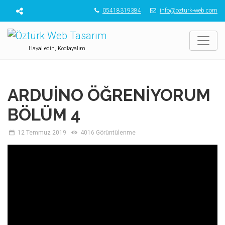
05418319384
info@ozturk-web.com
Hayal edin, Kodlayalım
ARDUINO ÖĞRENIYORUM
BÖLÜM 4
12 Temmuz 2019
4016 Görüntülenme