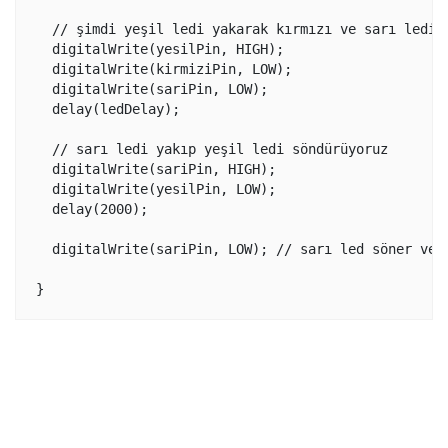
  // şimdi yeşil ledi yakarak kırmızı ve sarı ledi s
  digitalWrite(yesilPin, HIGH);

  digitalWrite(kirmiziPin, LOW);

  digitalWrite(sariPin, LOW);

  delay(ledDelay);

  // sarı ledi yakıp yeşil ledi söndürüyoruz

  digitalWrite(sariPin, HIGH);

  digitalWrite(yesilPin, LOW);

  delay(2000);

  digitalWrite(sariPin, LOW); // sarı led söner ve d
}