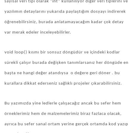
sayısal veri tipi olarak “int” kullanılıyor diğer veri tiplerini ve
yazılımın detaylarını yukarıda paylaştığım dosyayı indirerek
öğrenebilirsiniz, burada anlatamayacağım kadar çok detay
var merak edeler inceleyebilirler.
void loop() kısmı bir sonsuz döngüdür ve içindeki kodlar
sürekli çalışır burada değişken tanımlarsanız her döngüde en
başta ne hangi değer atandıysa o değere geri döner . bu
kurallara dikkat ederseniz sağlıklı projeler çıkarabilirsiniz.
Bu yazımızda yine ledlerle çalışacağız ancak bu sefer hem
örneklerimiz hem de malzemelerimiz biraz fazlaca olacak,
ayrıca bu sefer sanal ortam yerine gerçek ortamda kod yazıp